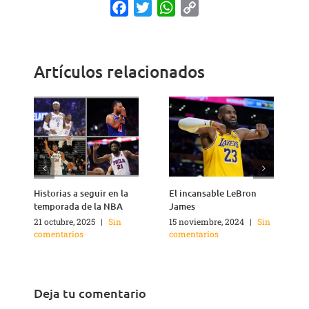
Facebook
Twitter
WhatsApp
Copy
Link
Artículos relacionados
Historias a seguir en la
El incansable LeBron
¿
temporada de la NBA
James
21 octubre, 2025
|
Sin
15 noviembre, 2024
|
Sin
2
comentarios
comentarios
c
Deja tu comentario