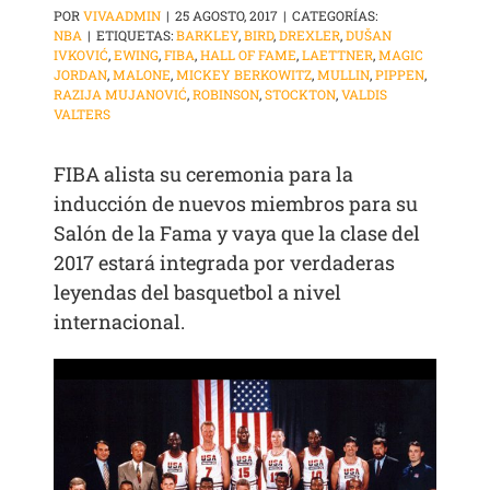
POR
VIVAADMIN
|
25 AGOSTO, 2017
|
CATEGORÍAS:
NBA
|
ETIQUETAS:
BARKLEY
,
BIRD
,
DREXLER
,
DUŠAN
IVKOVIĆ
,
EWING
,
FIBA
,
HALL OF FAME
,
LAETTNER
,
MAGIC
JORDAN
,
MALONE
,
MICKEY BERKOWITZ
,
MULLIN
,
PIPPEN
,
RAZIJA MUJANOVIĆ
,
ROBINSON
,
STOCKTON
,
VALDIS
VALTERS
FIBA alista su ceremonia para la
inducción de nuevos miembros para su
Salón de la Fama y vaya que la clase del
2017 estará integrada por verdaderas
leyendas del basquetbol a nivel
internacional.