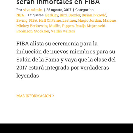
serán inmortales en FIBA
Por
vivaAdmin
|
25 agosto, 2017
|
Categorías:
NBA
|
Etiquetas:
Barkley
,
Bird
,
Drexler
,
Dušan Ivković
,
Ewing
,
FIBA
,
Hall Of Fame
,
Laettner
,
Magic Jordan
,
Malone
,
Mickey Berkowitz
,
Mullin
,
Pippen
,
Razija Mujanović
,
Robinson
,
Stockton
,
Valdis Valters
FIBA alista su ceremonia para la
inducción de nuevos miembros para su
Salón de la Fama y vaya que la clase del
2017 estará integrada por verdaderas
leyendas
MÁS INFORMACIÓN