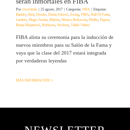
serán inmortales en FIBA
Por
vivaAdmin
|
25 agosto, 2017
|
Categorías:
NBA
|
Etiquetas:
Barkley
,
Bird
,
Drexler
,
Dušan Ivković
,
Ewing
,
FIBA
,
Hall Of Fame
,
Laettner
,
Magic Jordan
,
Malone
,
Mickey Berkowitz
,
Mullin
,
Pippen
,
Razija Mujanović
,
Robinson
,
Stockton
,
Valdis Valters
FIBA alista su ceremonia para la inducción de
nuevos miembros para su Salón de la Fama y
vaya que la clase del 2017 estará integrada
por verdaderas leyendas
MÁS INFORMACIÓN