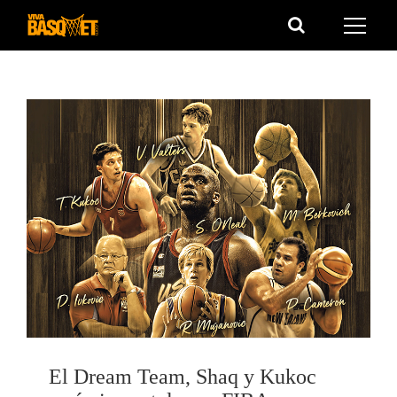
Saltar
al
contenido
El Dream Team, Shaq y Kukoc