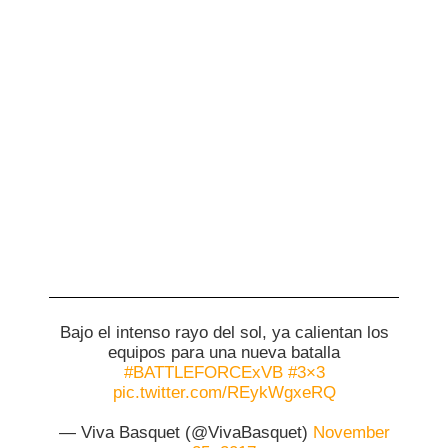
Bajo el intenso rayo del sol, ya calientan los
equipos para una nueva batalla
#BATTLEFORCExVB
#3×3
pic.twitter.com/REykWgxeRQ
— Viva Basquet (@VivaBasquet)
November