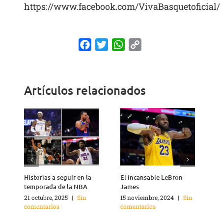
https://www.facebook.com/VivaBasquetoficial
Facebook
Twitter
WhatsApp
Copy
Link
Artículos relacionados
Historias a seguir en la
El incansable LeBron
¿
temporada de la NBA
James
21 octubre, 2025
|
Sin
15 noviembre, 2024
|
Sin
2
comentarios
comentarios
c