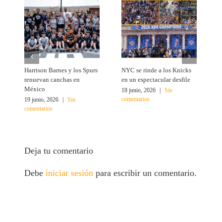
Harrison Barnes y los Spurs
NYC se rinde a los Knicks
T
renuevan canchas en
en un espectacular desfile
c
México
18 junio, 2026
|
Sin
1
comentarios
c
19 junio, 2026
|
Sin
comentarios
Deja tu comentario
Debe
iniciar sesión
para escribir un comentario.