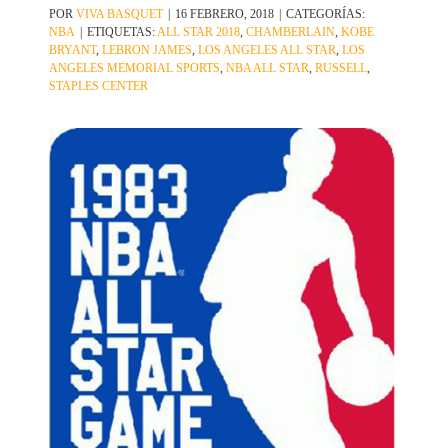
POR
VIVA BASQUET
|
16 FEBRERO, 2018
|
CATEGORÍAS:
NBA
|
ETIQUETAS:
ALL STAR 2018
,
CHAMBERLAIN
,
KOBE
BRYANT
,
LEBRON JAMES
,
LOS ANGELES ALL STAR
,
LOS
ANGELES MEMORIAL SPORTS
,
NBA ALL STAR
,
RUSSELL
,
STAPLES CENTER