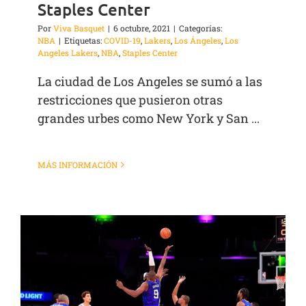
Staples Center
Por
Viva Basquet
|
6 octubre, 2021
|
Categorías:
NBA
|
Etiquetas:
COVID-19
,
Lakers
,
Los Ángeles
,
Los
Angeles Lakers
,
NBA
,
Staples Center
La ciudad de Los Angeles se sumó a las
restricciones que pusieron otras
grandes urbes como New York y San ...
MÁS INFORMACIÓN