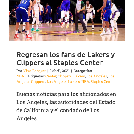
Regresan los fans de Lakers y
Clippers al Staples Center
Por
Viva Basquet
|
3 abril, 2021
|
Categorías:
NBA
|
Etiquetas:
Center
,
Clippers
,
Lakers
,
Los Ángeles
,
Los
Angeles Clippers
,
Los Angeles Lakers
,
NBA
,
Staples Center
Buenas noticias para los aficionados en
Los Angeles, las autoridades del Estado
de California y el condado de Los
Angeles ...