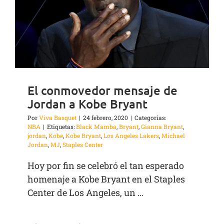
El conmovedor mensaje de
Jordan a Kobe Bryant
Por
Viva Basquet
|
24 febrero, 2020
|
Categorías:
NBA
|
Etiquetas:
Black Mamba
,
Bryant
,
Gianna Bryant
,
jordan
,
Kobe
,
Kobe Bryant
,
Los Angeles Lakers
,
Michael
Jordan
,
MJ
,
Staples Center
Hoy por fin se celebró el tan esperado
homenaje a Kobe Bryant en el Staples
Center de Los Angeles, un ...