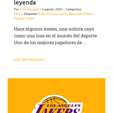
leyenda
Por
Viva Basquet
|
6 agosto, 2020
|
Categorías:
NBA
|
Etiquetas:
Kobe Bryant
,
Lakers
,
Shaquille O'Neal
,
Staples Center
Hace algunos meses, una noticia cayó
como una losa en el mundo del deporte.
Uno de los mejores jugadores de ...
MÁS INFORMACIÓN