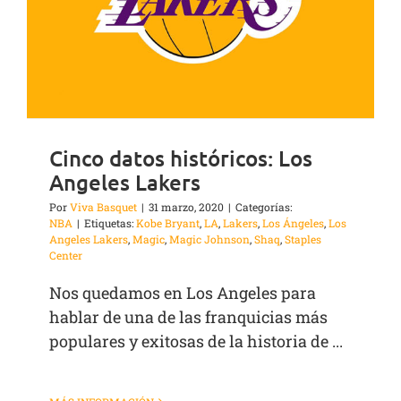
Cinco datos históricos: Los
Angeles Lakers
Por
Viva Basquet
|
31 marzo, 2020
|
Categorías:
NBA
|
Etiquetas:
Kobe Bryant
,
LA
,
Lakers
,
Los Ángeles
,
Los
Angeles Lakers
,
Magic
,
Magic Johnson
,
Shaq
,
Staples
Center
Nos quedamos en Los Angeles para
hablar de una de las franquicias más
populares y exitosas de la historia de ...