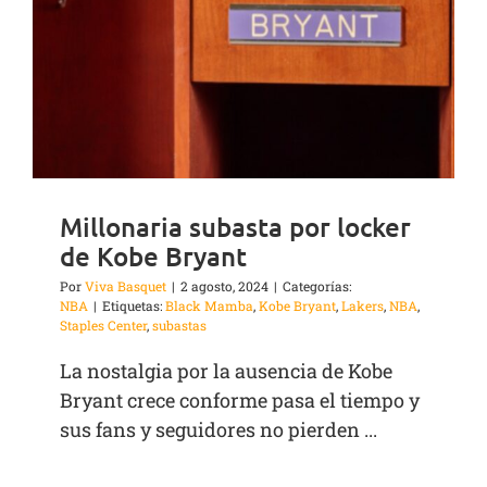
Millonaria subasta por locker
de Kobe Bryant
Por
Viva Basquet
|
2 agosto, 2024
|
Categorías:
NBA
|
Etiquetas:
Black Mamba
,
Kobe Bryant
,
Lakers
,
NBA
,
Staples Center
,
subastas
La nostalgia por la ausencia de Kobe
Bryant crece conforme pasa el tiempo y
sus fans y seguidores no pierden ...