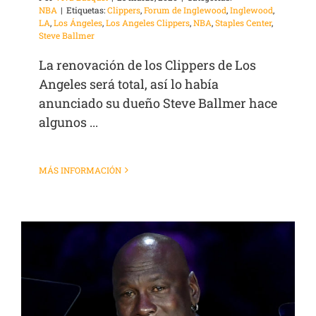
NBA
|
Etiquetas:
Clippers
,
Forum de Inglewood
,
Inglewood
,
LA
,
Los Ángeles
,
Los Angeles Clippers
,
NBA
,
Staples Center
,
Steve Ballmer
La renovación de los Clippers de Los
Angeles será total, así lo había
anunciado su dueño Steve Ballmer hace
algunos ...
MÁS INFORMACIÓN