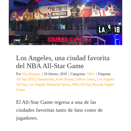
Los Angeles, una ciudad favorita
del NBA All-Star Game
Por
Viva Basquet
|
16 febrero, 2018
|
Categorías:
NBA
|
Etiquetas:
All Star 2018
,
Chamberlain
,
Kobe Bryant
,
LeBron James
,
Los Angeles
All Star
,
Los Angeles Memorial Sports
,
NBA All Star
,
Russell
,
Staples
Center
El All-Star Game regresa a una de las
ciudades favoritas tanto de fans como de
jugadores.