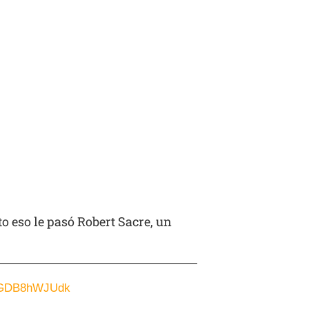
to eso le pasó Robert Sacre, un
m/GDB8hWJUdk