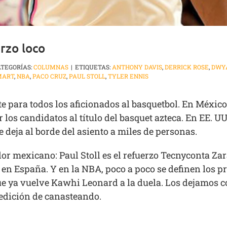
rzo loco
TEGORÍAS:
COLUMNAS
|
ETIQUETAS:
ANTHONY DAVIS
,
DERRICK ROSE
,
DWY
MART
,
NBA
,
PACO CRUZ
,
PAUL STOLL
,
TYLER ENNIS
para todos los aficionados al basquetbol. En México
 los candidatos al título del basquet azteca. En EE. U
e deja al borde del asiento a miles de personas.
or mexicano: Paul Stoll es el refuerzo Tecnyconta Zar
en España. Y en la NBA, poco a poco se definen los p
que ya vuelve Kawhi Leonard a la duela. Los dejamos 
edición de canasteando.