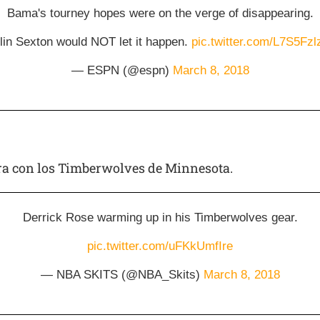
Bama's tourney hopes were on the verge of disappearing.
lin Sexton would NOT let it happen.
pic.twitter.com/L7S5Fz
— ESPN (@espn)
March 8, 2018
ora con los Timberwolves de Minnesota.
Derrick Rose warming up in his Timberwolves gear.
pic.twitter.com/uFKkUmfIre
— NBA SKITS (@NBA_Skits)
March 8, 2018