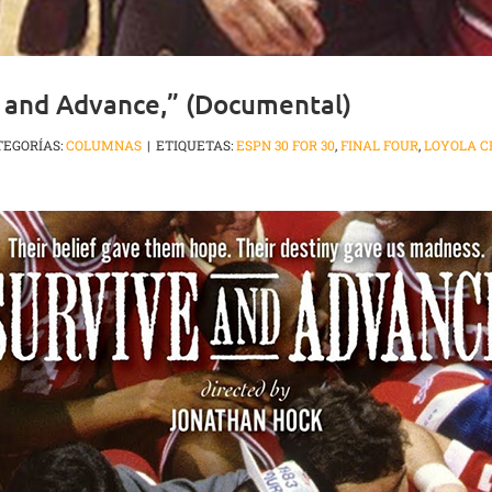
e and Advance,” (Documental)
TEGORÍAS:
COLUMNAS
|
ETIQUETAS:
ESPN 30 FOR 30
,
FINAL FOUR
,
LOYOLA C