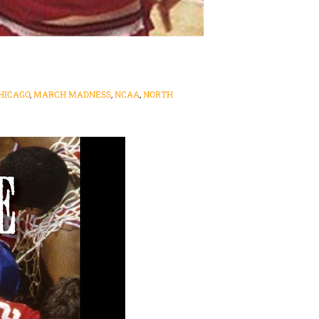
HICAGO
,
MARCH MADNESS
,
NCAA
,
NORTH