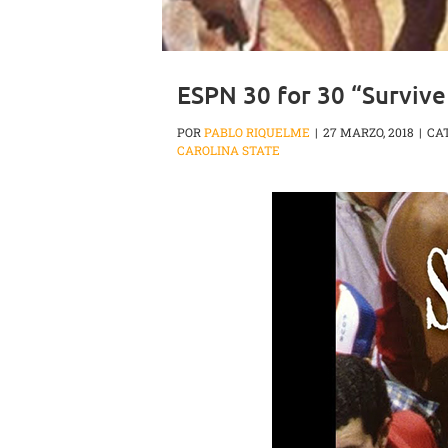
ESPN 30 for 30 “Surviv
POR
PABLO RIQUELME
|
27 MARZO, 2018
|
CA
CAROLINA STATE