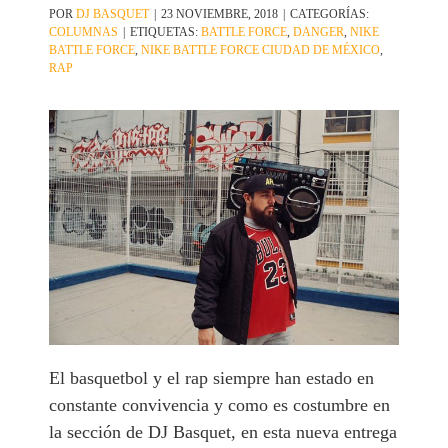
POR
DJ BASQUET
|
23 NOVIEMBRE, 2018
|
CATEGORÍAS:
COLUMNAS
|
ETIQUETAS:
BATTLE FORCE
,
DANGER
,
NIKE
BATTLE FORCE
,
NIKE BATTLE FORCE CIUDAD DE MÉXICO
,
RAP
El basquetbol y el rap siempre han estado en
constante convivencia y como es costumbre en
la sección de DJ Basquet, en esta nueva entrega