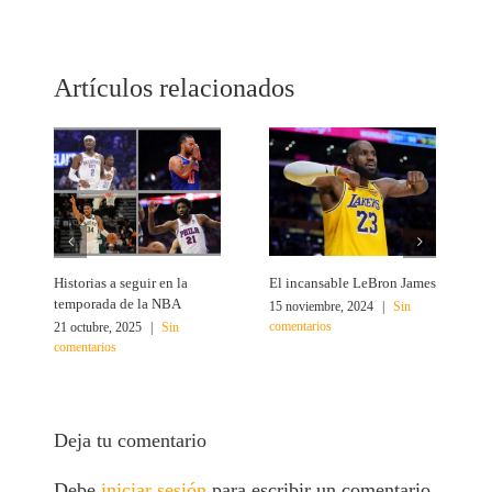
Link
Artículos relacionados
Historias a seguir en la
El incansable LeBron James
¿
temporada de la NBA
15 noviembre, 2024
|
Sin
2
comentarios
c
21 octubre, 2025
|
Sin
comentarios
Deja tu comentario
Debe
iniciar sesión
para escribir un comentario.