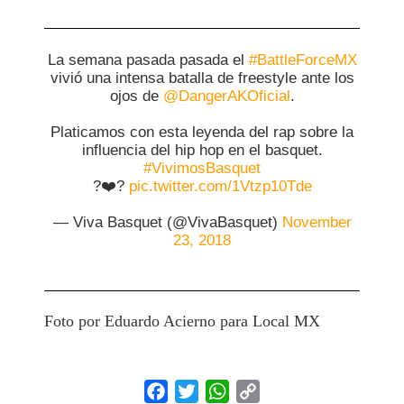
La semana pasada pasada el
#BattleForceMX
vivió una intensa batalla de freestyle ante los
ojos de
@DangerAKOficial
.
Platicamos con esta leyenda del rap sobre la
influencia del hip hop en el basquet.
#VivimosBasquet
?❤️?
pic.twitter.com/1Vtzp10Tde
— Viva Basquet (@VivaBasquet)
November
23, 2018
Foto por Eduardo Acierno para Local MX
Facebook
Twitter
WhatsApp
Copy