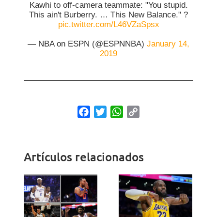
Kawhi to off-camera teammate: "You stupid.
This ain't Burberry. … This New Balance." ?
pic.twitter.com/L46VZaSpsx
— NBA on ESPN (@ESPNNBA)
January 14,
2019
Facebook
Twitter
WhatsApp
Copy
Link
Artículos relacionados