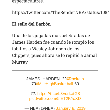
espectaculares.
https://twitter.com/TheRenderNBA/status/108
El sello del Barbón
Una de las jugadas más celebradas de
James Harden fue cuando le rompió los
tobillos a Wesley Johnson de los
Clippers; pues ahora se lo repitió a Jamal
Murray.
JAMES. HARDEN. ??
#Rockets
70
#MileHighBasketball
60
??:
https://t.co/L3VurkatG8
pic.twitter.com/5IET2KYoXD
— NBA (@NBA)
January 8, 2019