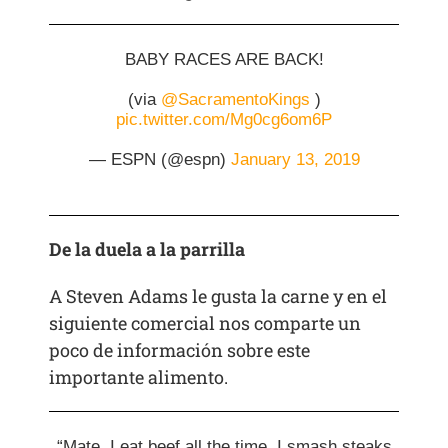
BABY RACES ARE BACK!
(via
@SacramentoKings
)
pic.twitter.com/Mg0cg6om6P
— ESPN (@espn)
January 13, 2019
De la duela a la parrilla
A Steven Adams le gusta la carne y en el
siguiente comercial nos comparte un
poco de información sobre este
importante alimento.
“Mate, I eat beef all the time. I smash steaks