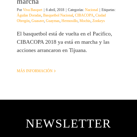
marcha
Por
Viva Basquet
|
6 abril, 2018
|
Categorías:
Nacional
|
Etiquetas:
Águilas Doradas
,
Basquetbol Nacional
,
CIBACOPA
,
Ciudad
Obregón
,
Guasave
,
Guaymas
,
Hermosillo
,
Mochis
,
Zonkeys
El basquetbol está de vuelta en el Pacifico,
CIBACOPA 2018 ya está en marcha y las
acciones arrancaron en Tijuana.
MÁS INFORMACIÓN
NEWSLETTER