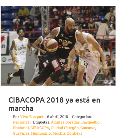
CIBACOPA 2018 ya está en
marcha
Por
Viva Basquet
|
6 abril, 2018
|
Categorías:
Nacional
|
Etiquetas:
Águilas Doradas
,
Basquetbol
Nacional
,
CIBACOPA
,
Ciudad Obregón
,
Guasave
,
Guaymas
,
Hermosillo
,
Mochis
,
Zonkeys