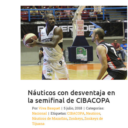
Náuticos con desventaja en
la semifinal de CIBACOPA
Por
Viva Basquet
|
5 julio, 2018
|
Categorías:
Nacional
|
Etiquetas:
CIBACOPA
,
Nauticos
,
Náuticos de Mazatlán
,
Zonkeys
,
Zonkeys de
Tijuana