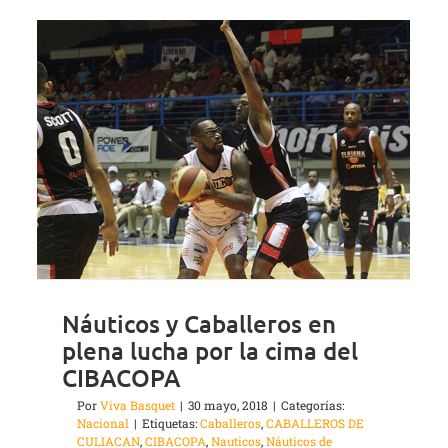
Náuticos y Caballeros en
plena lucha por la cima del
CIBACOPA
Por
Viva Basquet
|
30 mayo, 2018
|
Categorías:
Nacional
|
Etiquetas:
Caballeros
,
CABALLEROS DE
CULIACAN
,
CIBACOPA
,
Nauticos
,
Náuticos de