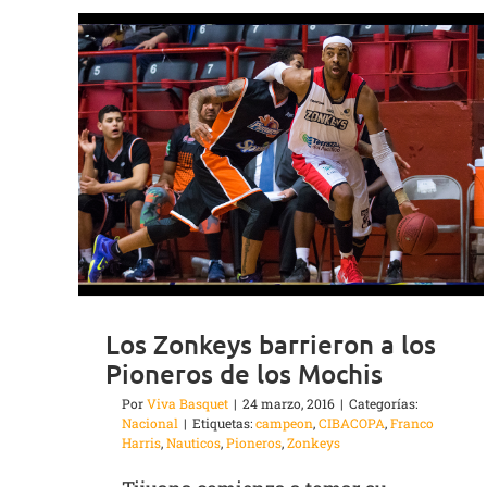
Los Zonkeys barrieron a los
Pioneros de los Mochis
Por
Viva Basquet
|
24 marzo, 2016
|
Categorías:
Nacional
|
Etiquetas:
campeon
,
CIBACOPA
,
Franco
Harris
,
Nauticos
,
Pioneros
,
Zonkeys