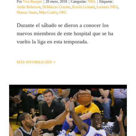
Por
Viva Basquet
|
28 enero, 2018
|
Categorías:
NBA
|
Etiquetas:
Andre Roberson
,
DeMarcus Cousins
,
Kawhi Leonard
,
Lesiones NBA
,
Marcus Smart
,
Mike Conley
,
OKC
Durante el sábado se dieron a conocer los
nuevos miembros de este hospital que se ha
vuelto la liga en esta temporada.
MÁS INFORMACIÓN