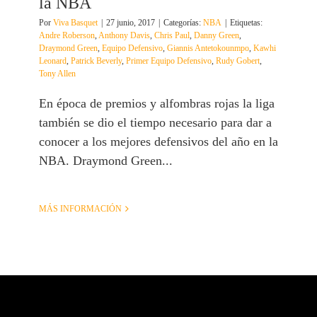
la NBA
Por
Viva Basquet
|
27 junio, 2017
|
Categorías:
NBA
|
Etiquetas:
Andre Roberson
,
Anthony Davis
,
Chris Paul
,
Danny Green
,
Draymond Green
,
Equipo Defensivo
,
Giannis Antetokounmpo
,
Kawhi
Leonard
,
Patrick Beverly
,
Primer Equipo Defensivo
,
Rudy Gobert
,
Tony Allen
En época de premios y alfombras rojas la liga
también se dio el tiempo necesario para dar a
conocer a los mejores defensivos del año en la
NBA. Draymond Green...
MÁS INFORMACIÓN