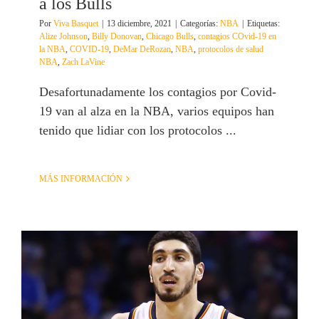
a los Bulls
Por
Viva Basquet
|
13 diciembre, 2021
|
Categorías:
NBA
|
Etiquetas:
Alize Johnson
,
Billy Donovan
,
Chicago Bulls
,
contagios COvid-19 en
la NBA
,
COVID-19
,
DeMar DeRozan
,
NBA
,
protocolos de salud
NBA
,
Zach LaVine
Desafortunadamente los contagios por Covid-
19 van al alza en la NBA, varios equipos han
tenido que lidiar con los protocolos ...
MÁS INFORMACIÓN