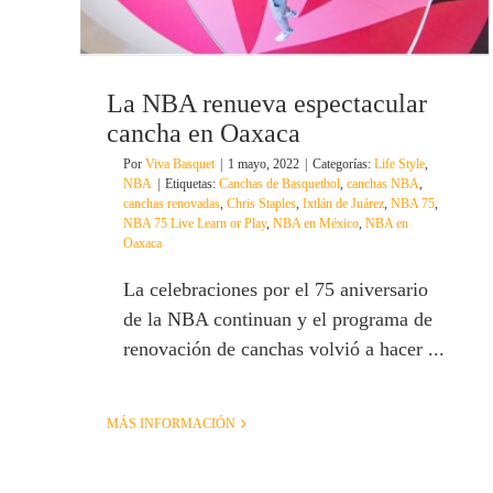
La NBA renueva espectacular
cancha en Oaxaca
Por
Viva Basquet
|
1 mayo, 2022
|
Categorías:
Life Style
,
NBA
|
Etiquetas:
Canchas de Basquetbol
,
canchas NBA
,
canchas renovadas
,
Chris Staples
,
Ixtlán de Juárez
,
NBA 75
,
NBA 75 Live Learn or Play
,
NBA en México
,
NBA en
Oaxaca
La celebraciones por el 75 aniversario
de la NBA continuan y el programa de
renovación de canchas volvió a hacer ...
MÁS INFORMACIÓN