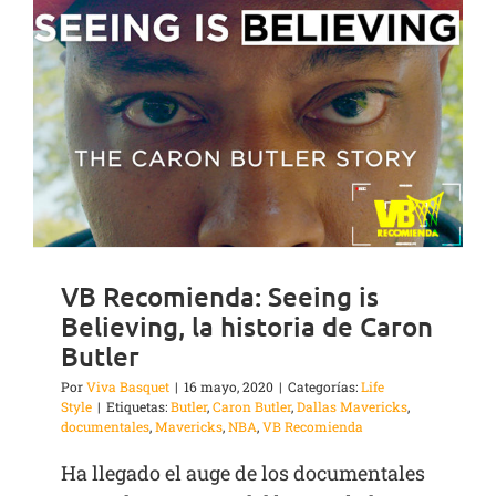
VB Recomienda: Seeing is
Believing, la historia de Caron
Butler
Por
Viva Basquet
|
16 mayo, 2020
|
Categorías:
Life
Style
|
Etiquetas:
Butler
,
Caron Butler
,
Dallas Mavericks
,
documentales
,
Mavericks
,
NBA
,
VB Recomienda
Ha llegado el auge de los documentales