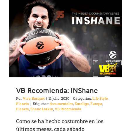
VB Recomienda: INShane
Por
Viva Basquet
|
11 julio, 2020
|
Categorías:
Life Style
,
Planeta
|
Etiquetas:
documentales
,
Euroliga
,
Europa
,
Planeta
,
Shane Larkin
,
VB Recomienda
Como se ha hecho costumbre en los
últimos meses, cada sábado