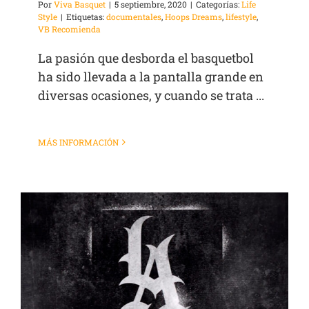
Por
Viva Basquet
|
5 septiembre, 2020
|
Categorías:
Life
Style
|
Etiquetas:
documentales
,
Hoops Dreams
,
lifestyle
,
VB Recomienda
La pasión que desborda el basquetbol
ha sido llevada a la pantalla grande en
diversas ocasiones, y cuando se trata ...
MÁS INFORMACIÓN