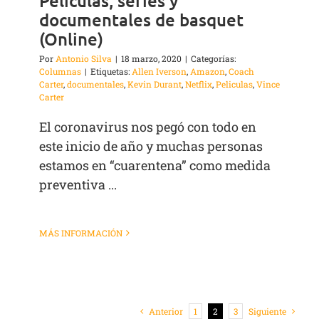
Películas, series y
documentales de basquet
(Online)
Por
Antonio Silva
|
18 marzo, 2020
|
Categorías:
Columnas
|
Etiquetas:
Allen Iverson
,
Amazon
,
Coach
Carter
,
documentales
,
Kevin Durant
,
Netflix
,
Peliculas
,
Vince
Carter
El coronavirus nos pegó con todo en
este inicio de año y muchas personas
estamos en “cuarentena” como medida
preventiva ...
MÁS INFORMACIÓN
Anterior
1
2
3
Siguiente