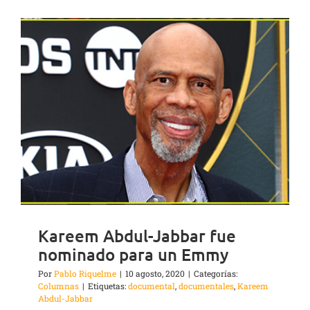
Kareem Abdul-Jabbar fue
nominado para un Emmy
Por
Pablo Riquelme
|
10 agosto, 2020
|
Categorías:
Columnas
|
Etiquetas:
documental
,
documentales
,
Kareem
Abdul-Jabbar