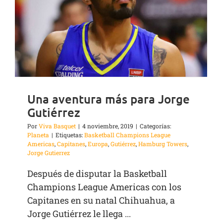
Una aventura más para Jorge
Gutiérrez
Por
Viva Basquet
|
4 noviembre, 2019
|
Categorías:
Planeta
|
Etiquetas:
Basketball Champions League
Americas
,
Capitanes
,
Europa
,
Gutiérrez
,
Hamburg Towers
,
Jorge Gutierrez
Después de disputar la Basketball
Champions League Americas con los
Capitanes en su natal Chihuahua, a
Jorge Gutiérrez le llega ...