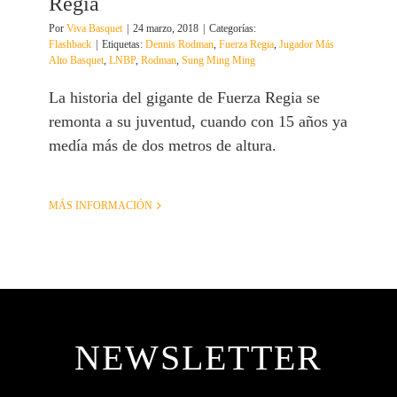
Regia
Por
Viva Basquet
|
24 marzo, 2018
|
Categorías:
Flashback
|
Etiquetas:
Dennis Rodman
,
Fuerza Regia
,
Jugador Más
Alto Basquet
,
LNBP
,
Rodman
,
Sung Ming Ming
La historia del gigante de Fuerza Regia se
remonta a su juventud, cuando con 15 años ya
medía más de dos metros de altura.
MÁS INFORMACIÓN
NEWSLETTER