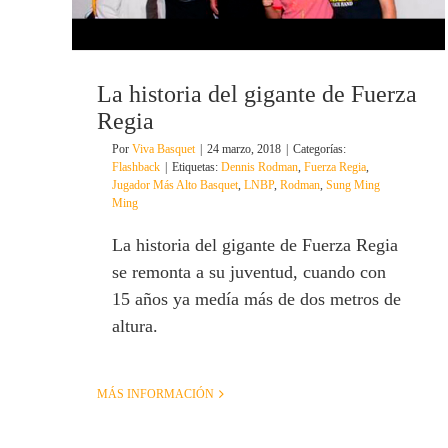
La historia del gigante de Fuerza
Regia
Por
Viva Basquet
|
24 marzo, 2018
|
Categorías:
Flashback
|
Etiquetas:
Dennis Rodman
,
Fuerza Regia
,
Jugador Más Alto Basquet
,
LNBP
,
Rodman
,
Sung Ming
Ming
La historia del gigante de Fuerza Regia
se remonta a su juventud, cuando con
15 años ya medía más de dos metros de
altura.
MÁS INFORMACIÓN