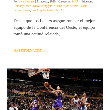
Por
Viva Basquet
|
11 agosto, 2020
|
Categorías:
NBA
|
Etiquetas:
Anthony Davis
,
Denver Nuggets
,
Kuzma
,
Kyle Kuzma
,
Lakers
,
LeBron James
,
Los Angeles Lakers
,
NBA
Desde que los Lakers aseguraron ser el mejor
equipo de la Conferencia del Oeste, el equipo
tomó una actitud relajada, ...
MÁS INFORMACIÓN