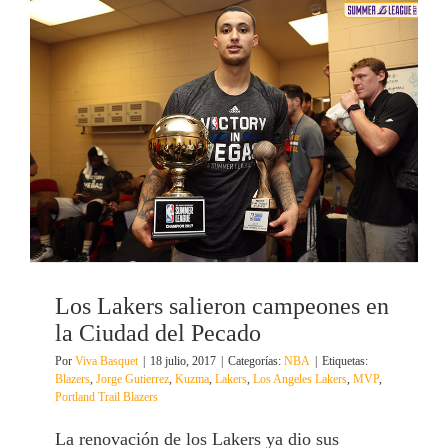
Los Lakers salieron campeones en
la Ciudad del Pecado
Por
Viva Basquet
|
18 julio, 2017
|
Categorías:
NBA
|
Etiquetas:
Blazers
,
Jorge Gutierrez
,
Kuzma
,
Lakers
,
Los Angeles Lakers
,
MVP
,
Portland Trail Blazers
La renovación de los Lakers ya dio sus