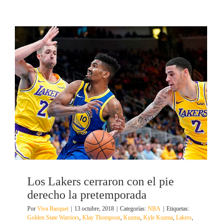
Los Lakers cerraron con el pie
derecho la pretemporada
Por
Viva Basquet
|
13 octubre, 2018
|
Categorías:
NBA
|
Etiquetas:
Golden State Warriors
,
Klay Thompson
,
Kuzma
,
Kyle Kuzma
,
Lakers
,