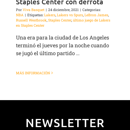
Staples Center con derrota
Por
Viva Basquet
|
24 diciembre, 2021
|
Categorías:
NBA
|
Etiquetas:
Lakers
,
Lakers vs Spurs
,
LeBron James
,
Russell Westbrook
,
Staples Center
,
último juego de Lakers
en Staples Center
Una era para la ciudad de Los Angeles
terminó el jueves por la noche cuando
se jugó el último partido ...
MÁS INFORMACIÓN
NEWSLETTER