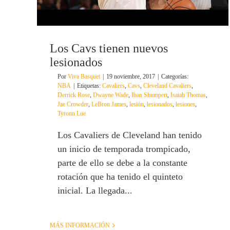
Los Cavs tienen nuevos
lesionados
Por
Viva Basquet
|
19 noviembre, 2017
|
Categorías:
NBA
|
Etiquetas:
Cavaliers
,
Cavs
,
Cleveland Cavaliers
,
Derrick Rose
,
Dwayne Wade
,
Iban Shumpert
,
Isaiah Thomas
,
Jae Crowder
,
LeBron James
,
lesión
,
lesionados
,
lesiones
,
Tyronn Lue
Los Cavaliers de Cleveland han tenido
un inicio de temporada trompicado,
parte de ello se debe a la constante
rotación que ha tenido el quinteto
inicial. La llegada...
MÁS INFORMACIÓN