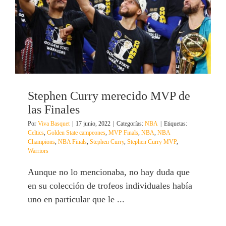
Stephen Curry merecido MVP de
las Finales
Por
Viva Basquet
|
17 junio, 2022
|
Categorías:
NBA
|
Etiquetas:
Celtics
,
Golden State campeones
,
MVP Finals
,
NBA
,
NBA
Champions
,
NBA Finals
,
Stephen Curry
,
Stephen Curry MVP
,
Warriors
Aunque no lo mencionaba, no hay duda que
en su colección de trofeos individuales había
uno en particular que le ...