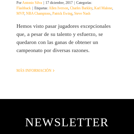
Por
Antonio Silva
|
17 diciembre, 2017
|
Categorías:
Flashback
|
Etiquetas:
Allen Iverson
,
Charles Barkley
,
Karl Malone
,
MVP
,
NBA Champions
,
Patrick Ewing
,
Steve Nash
Hemos visto pasar jugadores excepcionales
que, a pesar de su talento y esfuerzo, se
quedaron con las ganas de obtener un
campeonato por diversas razones.
MÁS INFORMACIÓN
NEWSLETTER