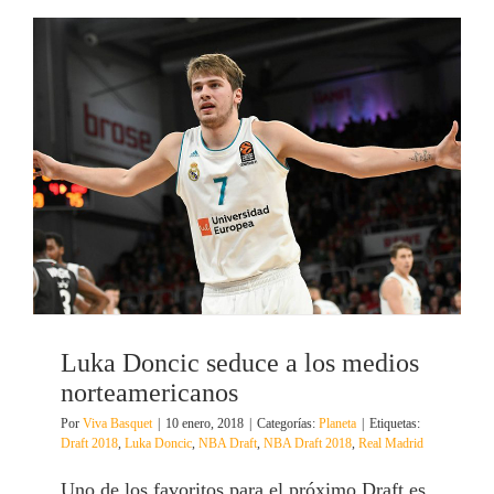
Luka Doncic seduce a los medios
norteamericanos
Por
Viva Basquet
|
10 enero, 2018
|
Categorías:
Planeta
|
Etiquetas:
Draft 2018
,
Luka Doncic
,
NBA Draft
,
NBA Draft 2018
,
Real Madrid
Uno de los favoritos para el próximo Draft es