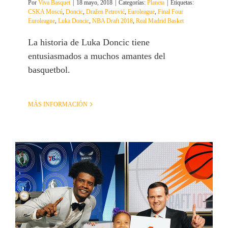
Por
Viva Basquet
|
18 mayo, 2018
|
Categorías:
Planeta
|
Etiquetas:
CSKA Moscú
,
Doncic
,
Dražen Petrović
,
Euroleague
,
Final Four
Euroleague
,
Luka Doncic
,
NBA Draft 2018
,
Real Madrid Basket
La historia de Luka Doncic tiene
entusiasmados a muchos amantes del
basquetbol.
MÁS INFORMACIÓN