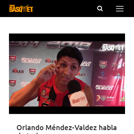
Saltar
al
contenido
Orlando Méndez-Valdez habla