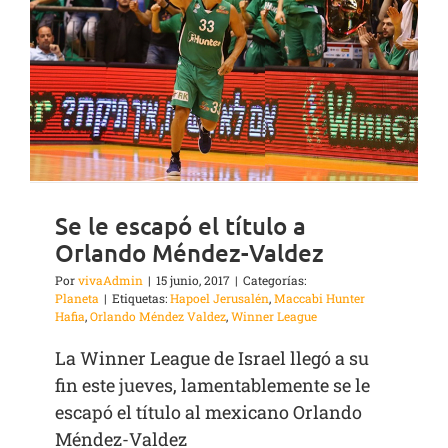
Se le escapó el título a
Orlando Méndez-Valdez
Por
vivaAdmin
|
15 junio, 2017
|
Categorías:
Planeta
|
Etiquetas:
Hapoel Jerusalén
,
Maccabi Hunter
Hafia
,
Orlando Méndez Valdez
,
Winner League
La Winner League de Israel llegó a su
fin este jueves, lamentablemente se le
escapó el título al mexicano Orlando
Méndez-Valdez