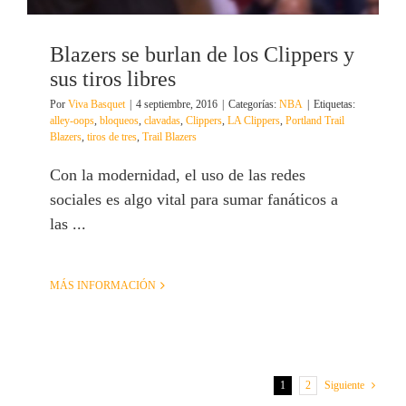
Blazers se burlan de los Clippers y
sus tiros libres
Por
Viva Basquet
|
4 septiembre, 2016
|
Categorías:
NBA
|
Etiquetas:
alley-oops
,
bloqueos
,
clavadas
,
Clippers
,
LA Clippers
,
Portland Trail
Blazers
,
tiros de tres
,
Trail Blazers
Con la modernidad, el uso de las redes
sociales es algo vital para sumar fanáticos a
las ...
MÁS INFORMACIÓN
1
2
Siguiente