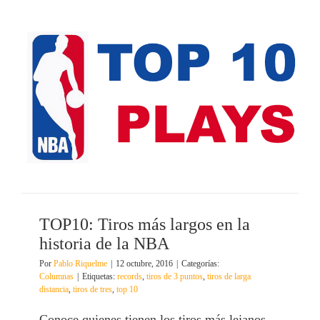
TOP10: Tiros más largos en la
historia de la NBA
Por
Pablo Riquelme
|
12 octubre, 2016
|
Categorías:
Columnas
|
Etiquetas:
records
,
tiros de 3 puntos
,
tiros de larga
distancia
,
tiros de tres
,
top 10
Conoce quienes tienen los tiros más lejanos