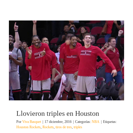
Llovieron triples en Houston
Por
Viva Basquet
|
17 diciembre, 2016
|
Categorías:
NBA
|
Etiquetas:
Houston Rockets
,
Rockets
,
tiros de tres
,
triples