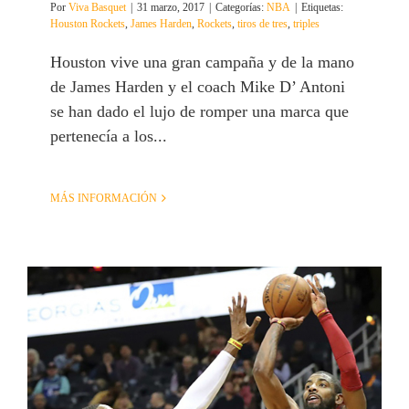
Por
Viva Basquet
|
31 marzo, 2017
|
Categorías:
NBA
|
Etiquetas:
Houston Rockets
,
James Harden
,
Rockets
,
tiros de tres
,
triples
Houston vive una gran campaña y de la mano
de James Harden y el coach Mike D’ Antoni
se han dado el lujo de romper una marca que
pertenecía a los...
MÁS INFORMACIÓN