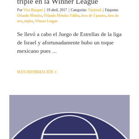
triple en la Winner League
Por
Viva Basquet
|
19 abril, 2017
|
Categorías:
Nacional
|
Etiquetas:
Orlando Mendez
,
Orlando Méndez Valdez
,
tiros de 3 puntos
,
tiros de
tres
,
triples
,
Winner League
Se llevó a cabo el Juego de Estrellas de la liga
de Israel y afortunadamente hubo un toque
mexicano pues ...
MÁS INFORMACIÓN