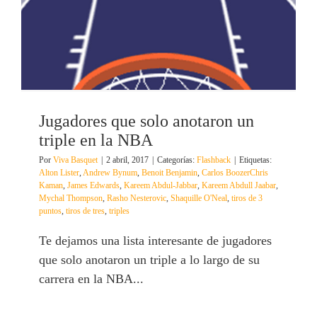
Jugadores que solo anotaron un
triple en la NBA
Por
Viva Basquet
|
2 abril, 2017
|
Categorías:
Flashback
|
Etiquetas:
Alton Lister
,
Andrew Bynum
,
Benoit Benjamin
,
Carlos BoozerChris
Kaman
,
James Edwards
,
Kareem Abdul-Jabbar
,
Kareem Abdull Jaabar
,
Mychal Thompson
,
Rasho Nesterovic
,
Shaquille O'Neal
,
tiros de 3
puntos
,
tiros de tres
,
triples
Te dejamos una lista interesante de jugadores
que solo anotaron un triple a lo largo de su
carrera en la NBA...