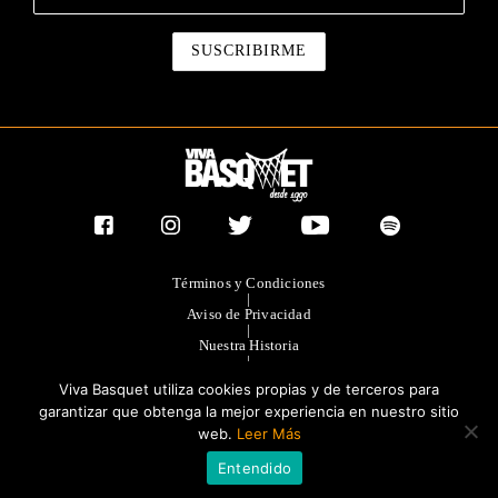
Términos y Condiciones
|
Aviso de Privacidad
|
Nuestra Historia
|
Contacto Directo
Viva Basquet utiliza cookies propias y de terceros para
|
Publicidad
garantizar que obtenga la mejor experiencia en nuestro sitio
web.
Leer Más
®TODOS LOS DERECHOS RESERVADOS 2023. GRUPO OLIMPIA
Entendido
EDITORES.