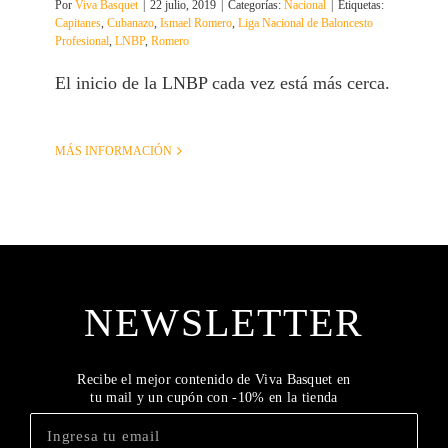
Por
Viva Basquet
|
22 julio, 2019
|
Categorías:
Nacional
|
Etiquetas:
Capitanes
,
Cubanazo
,
Ismael Romero
,
Liga Nacional de Baloncesto
Profesional
,
LNBP
,
Romero
El inicio de la LNBP cada vez está más cerca.
MÁS INFORMACIÓN
NEWSLETTER
Recibe el mejor contenido de Viva Basquet en
tu mail y un cupón con -10% en la tienda