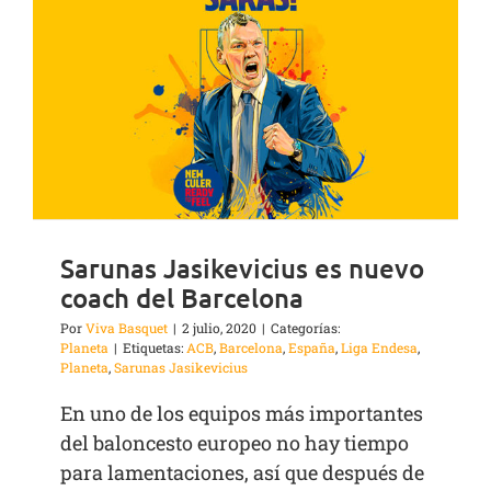
Sarunas Jasikevicius es nuevo
coach del Barcelona
Por
Viva Basquet
|
2 julio, 2020
|
Categorías:
Planeta
|
Etiquetas:
ACB
,
Barcelona
,
España
,
Liga Endesa
,
Planeta
,
Sarunas Jasikevicius
En uno de los equipos más importantes
del baloncesto europeo no hay tiempo
para lamentaciones, así que después de