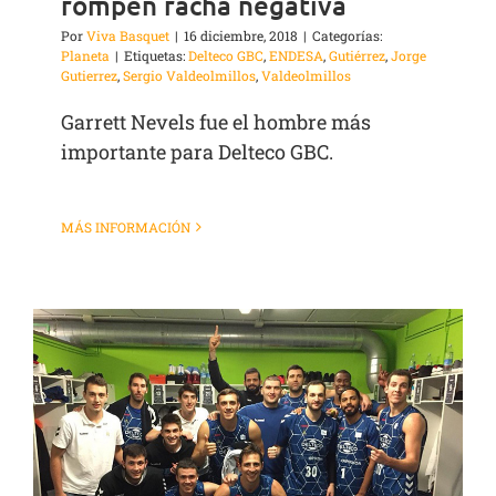
rompen racha negativa
Por
Viva Basquet
|
16 diciembre, 2018
|
Categorías:
Planeta
|
Etiquetas:
Delteco GBC
,
ENDESA
,
Gutiérrez
,
Jorge
Gutierrez
,
Sergio Valdeolmillos
,
Valdeolmillos
Garrett Nevels fue el hombre más
importante para Delteco GBC.
MÁS INFORMACIÓN