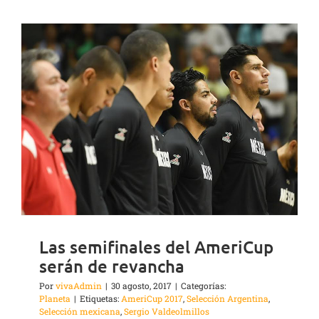
Las semifinales del AmeriCup
serán de revancha
Por
vivaAdmin
|
30 agosto, 2017
|
Categorías:
Planeta
|
Etiquetas:
AmeriCup 2017
,
Selección Argentina
,
Selección mexicana
,
Sergio Valdeolmillos