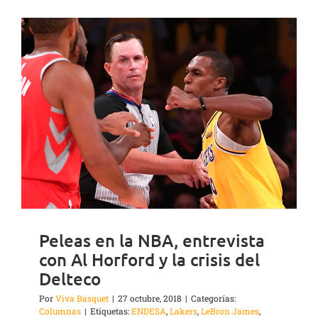
Peleas en la NBA, entrevista
con Al Horford y la crisis del
Delteco
Por
Viva Basquet
|
27 octubre, 2018
|
Categorías:
Columnas
|
Etiquetas:
ENDESA
,
Lakers
,
LeBron James
,