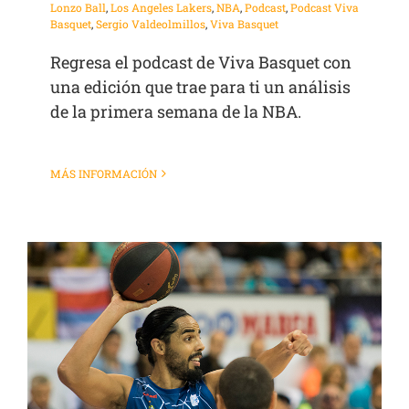
Lonzo Ball
,
Los Angeles Lakers
,
NBA
,
Podcast
,
Podcast Viva
Basquet
,
Sergio Valdeolmillos
,
Viva Basquet
Regresa el podcast de Viva Basquet con
una edición que trae para ti un análisis
de la primera semana de la NBA.
MÁS INFORMACIÓN