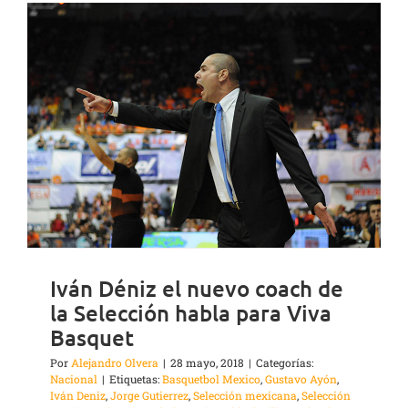
Iván Déniz el nuevo coach de
la Selección habla para Viva
Basquet
Por
Alejandro Olvera
|
28 mayo, 2018
|
Categorías:
Nacional
|
Etiquetas:
Basquetbol Mexico
,
Gustavo Ayón
,
Iván Deniz
,
Jorge Gutierrez
,
Selección mexicana
,
Selección