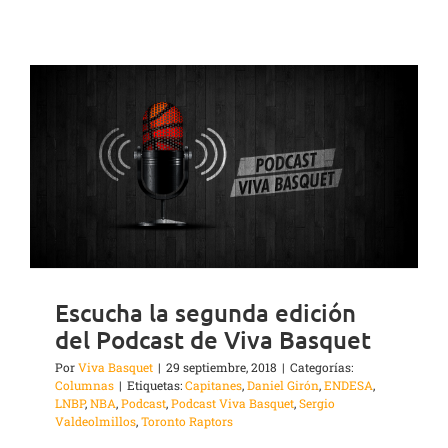
Escucha la segunda edición
del Podcast de Viva Basquet
Por
Viva Basquet
|
29 septiembre, 2018
|
Categorías:
Columnas
|
Etiquetas:
Capitanes
,
Daniel Girón
,
ENDESA
,
LNBP
,
NBA
,
Podcast
,
Podcast Viva Basquet
,
Sergio
Valdeolmillos
,
Toronto Raptors