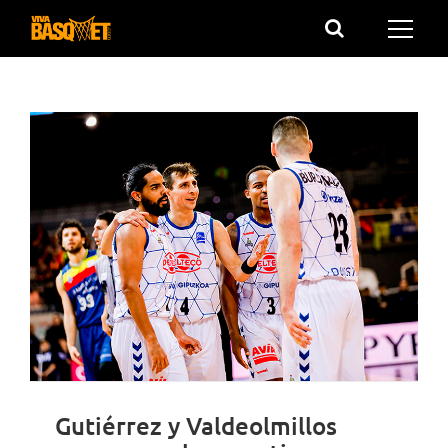
Saltar
al
contenido
Gutiérrez y Valdeolmillos