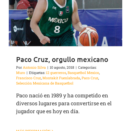
Paco Cruz, orgullo mexicano
Por
Antonio Silva
|
10 agosto, 2018
|
Categorías:
Muro
|
Etiquetas:
12 guerreros
,
Basquetbol Mexico
,
Francisco Cruz
,
Montakit Fuenlabrada
,
Paco Cruz
,
Selección Mexicana de Basquetbol
Paco nació en 1989 y ha competido en
diversos lugares para convertirse en el
jugador que es hoy en día.