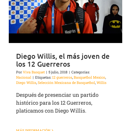
Diego Willis, el más joven de
los 12 Guerreros
Por
Viva Basquet
|
5 julio, 2018
|
Categorías:
Nacional
|
Etiquetas:
12 guerreros
,
Basquetbol Mexico
,
Diego Willis
,
Selección Mexicana de Basquetbol
,
Willis
Después de presenciar un partido
histórico para los 12 Guerreros,
platicamos con Diego Willis.
MÁS INFORMACIÓN