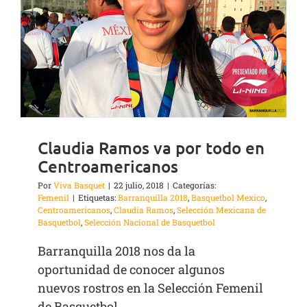
Claudia Ramos va por todo en
Centroamericanos
Por
Viva Basquet
|
22 julio, 2018
|
Categorías:
Femenil
|
Etiquetas:
Barranquilla 2018
,
Basquetbol Mexico
,
Centroamericanos
,
Claudia Ramos
,
Selección Mexicana de
Basquetbol
,
Selección Nacional de Basquetbol
Barranquilla 2018 nos da la
oportunidad de conocer algunos
nuevos rostros en la Selección Femenil
de Basquetbol.