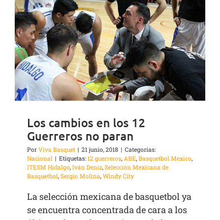
Los cambios en los 12
Guerreros no paran
Por
Viva Basquet
|
21 junio, 2018
|
Categorías:
Nacional
|
Etiquetas:
12 guerreros
,
ABE
,
Basquetbol Mexico
,
ITESM Hidalgo
,
Iván Deniz
,
Selección Mexicana de
Basquetbol
,
Sergio Molina
,
Windy City
La selección mexicana de basquetbol ya
se encuentra concentrada de cara a los