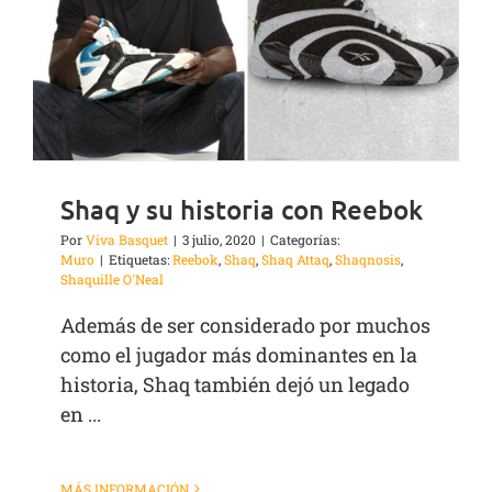
Shaq y su historia con Reebok
Por
Viva Basquet
|
3 julio, 2020
|
Categorías:
Muro
|
Etiquetas:
Reebok
,
Shaq
,
Shaq Attaq
,
Shaqnosis
,
Shaquille O'Neal
Además de ser considerado por muchos
como el jugador más dominantes en la
historia, Shaq también dejó un legado
en ...
MÁS INFORMACIÓN