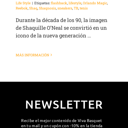
Life Style
|
Etiquetas:
flashback
,
lifestyle
,
Orlando Magic
,
Reebok
,
Shaq
,
Shaqnosis
,
sneakers
,
TB
,
tenis
Durante la década de los 90, la imagen
de Shaquille O’Neal se convirtió en un
icono de la nueva generación ...
MÁS INFORMACIÓN
NEWSLETTER
Recibe el mejor contenido de Viva Basquet
en tu mail y un cupón con -10% en la tienda