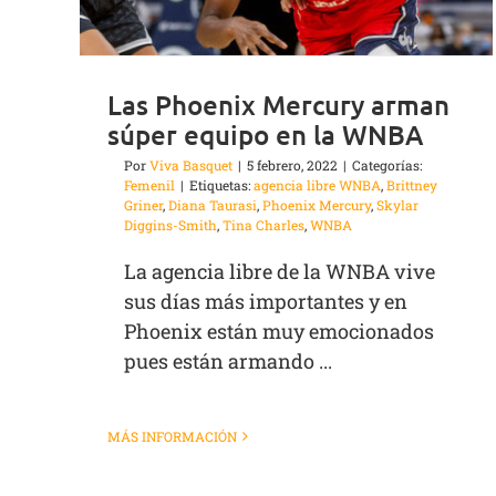
Las Phoenix Mercury arman
súper equipo en la WNBA
Por
Viva Basquet
|
5 febrero, 2022
|
Categorías:
Femenil
|
Etiquetas:
agencia libre WNBA
,
Brittney
Griner
,
Diana Taurasi
,
Phoenix Mercury
,
Skylar
Diggins-Smith
,
Tina Charles
,
WNBA
La agencia libre de la WNBA vive
sus días más importantes y en
Phoenix están muy emocionados
pues están armando ...
MÁS INFORMACIÓN