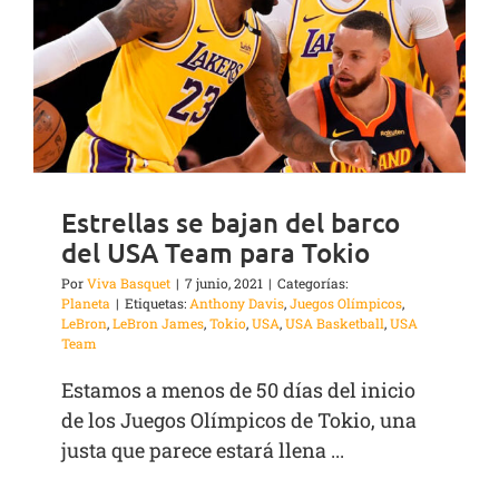
Estrellas se bajan del barco
del USA Team para Tokio
Por
Viva Basquet
|
7 junio, 2021
|
Categorías:
Planeta
|
Etiquetas:
Anthony Davis
,
Juegos Olímpicos
,
LeBron
,
LeBron James
,
Tokio
,
USA
,
USA Basketball
,
USA
Team
Estamos a menos de 50 días del inicio
de los Juegos Olímpicos de Tokio, una
justa que parece estará llena ...