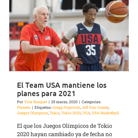
El Team USA mantiene los
planes para 2021
Por
Viva Basquet
|
25 marzo, 2020
|
Categorías:
Planeta
|
Etiquetas:
Gregg Popovich
,
Jeff Van Gundy
,
Juegos Olímpicos
,
Tokio
,
Tokio 2020
,
USA
,
USA Basketball
El que los Juegos Olímpicos de Tokio
2020 hayan cambiado ya de fecha no