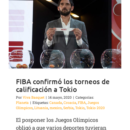
FIBA confirmó los torneos de
calificación a Tokio
Por
Viva Basquet
|
14 mayo, 2020
|
Categorías:
Planeta
|
Etiquetas:
Canada
,
Croacia
,
FIBA
,
Juegos
Olímpicos
,
Lituania
,
mexico
,
Serbia
,
Tokio
,
Tokio 2020
El posponer los Juegos Olímpicos
obligó a que varios deportes tuvieran