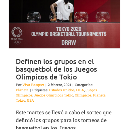
Definen los grupos en el
basquetbol de los Juegos
Olímpicos de Tokio
Por
Viva Basquet
|
2 febrero, 2021
|
Categorías:
Planeta
|
Etiquetas:
Estados Unidos
,
FIBA
,
Juegos
Olímpicos
,
Juegos Olímpicos Tokio
,
Olimpicos
,
Planeta
,
Tokio
,
USA
Este martes se llevó a cabo el sorteo que
definió los grupos para los torneos de
basquetbol en los Juegos ...