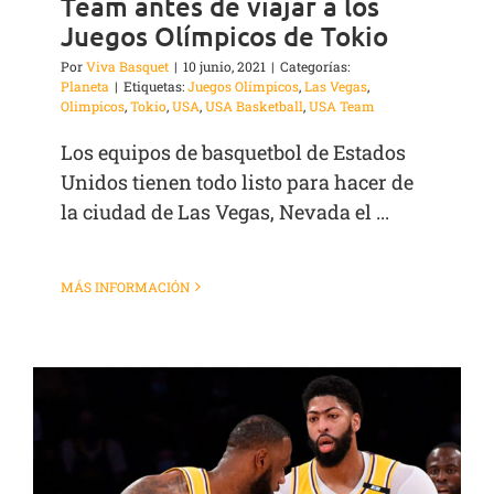
Team antes de viajar a los
Juegos Olímpicos de Tokio
Por
Viva Basquet
|
10 junio, 2021
|
Categorías:
Planeta
|
Etiquetas:
Juegos Olímpicos
,
Las Vegas
,
Olimpicos
,
Tokio
,
USA
,
USA Basketball
,
USA Team
Los equipos de basquetbol de Estados
Unidos tienen todo listo para hacer de
la ciudad de Las Vegas, Nevada el ...
MÁS INFORMACIÓN