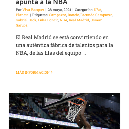
apunta a la NBA
Por
Viva Basquet
|
28 mayo, 2021
|
Categorías:
NBA
,
Planeta
|
Etiquetas:
Campazzo
,
Doncic
,
Facundo Campazzo
,
Gabriel Deck
,
Luka Doncic
,
NBA
,
Real Madrid
,
Usman
Garuba
El Real Madrid se está convirtiendo en
una auténtica fábrica de talentos para la
NBA, de las filas del equipo ...
MÁS INFORMACIÓN