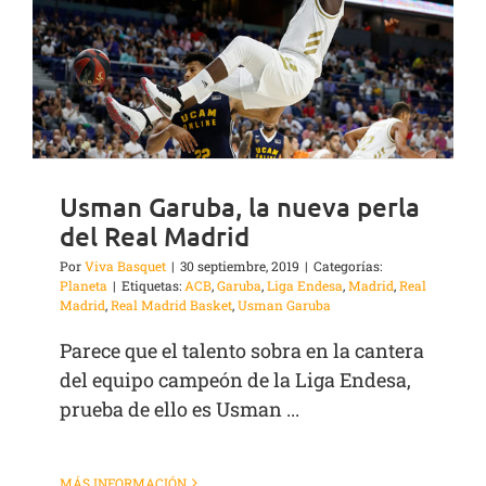
Usman Garuba, la nueva perla
del Real Madrid
Por
Viva Basquet
|
30 septiembre, 2019
|
Categorías:
Planeta
|
Etiquetas:
ACB
,
Garuba
,
Liga Endesa
,
Madrid
,
Real
Madrid
,
Real Madrid Basket
,
Usman Garuba
Parece que el talento sobra en la cantera
del equipo campeón de la Liga Endesa,
prueba de ello es Usman ...
MÁS INFORMACIÓN