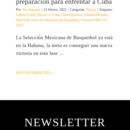
preparación para enfrentar a Cuba
Por
Viva Basquet
|
22 febrero, 2022
|
Categorías:
Planeta
|
Etiquetas:
Gabriel Girón
,
México vs Cuba
,
Omar Quintero
,
Orlando Mendez
,
Paul Stoll
,
Selección Mexicana de Basquetbol
,
Ventanas FIBA WC
2023
La Selección Mexicana de Basquetbol ya está
en la Habana, la meta es conseguir una nueva
victoria en esta fase ...
MÁS INFORMACIÓN
NEWSLETTER