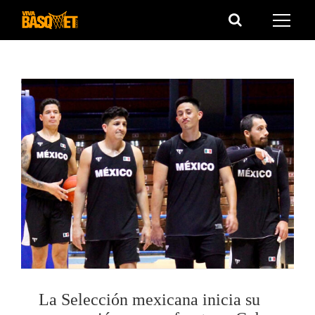
Saltar
al
contenido
La Selección mexicana inicia su