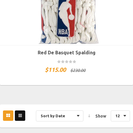
Red De Basquet Spalding
$
115.00
$
230.00
Sort by Date
Show
12