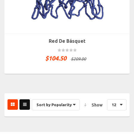
Red De Básquet
$
104.50
$
209.00
Sort by Popularity
Show
12