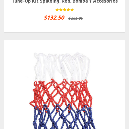
Tune-Up Kit Spalding. Red, Bomba Y Accesorios
$
132.50
$
265.00