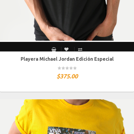
Playera Michael Jordan Edición Especial
CH
M
G
XG
XXG
$
375.00