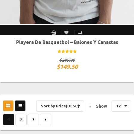
Playera De Basquetbol – Balones Y Canastas
S MEX / XS USA
M MEX / S USA
G MEX / M USA
XG MEX / G USA
$
299.00
$
149.50
Sort by Price(DESC)
Show
12
1
2
3