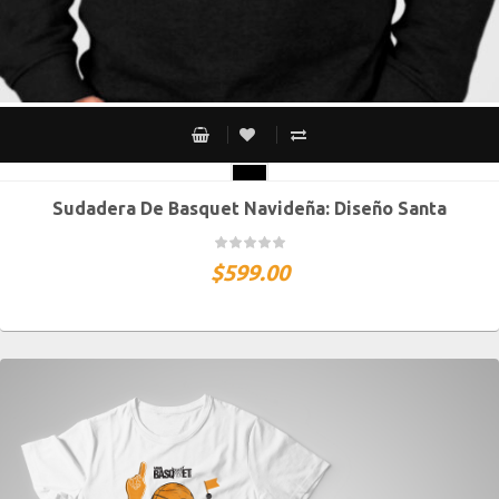
Sudadera De Basquet Navideña: Diseño Santa
CH
M
G
XG
XXG
$
599.00