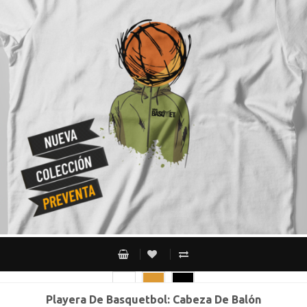
Playera De Basquetbol: Cabeza De Balón
CH
M
G
XG
XXG