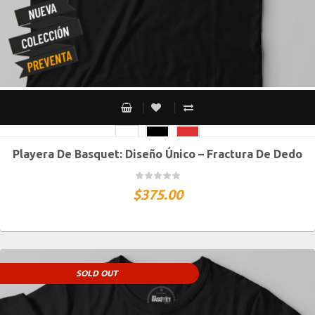
Playera De Basquet: Diseño Único – Fractura De Dedo
CH
M
G
XG
XXG
$
375.00
SOLD OUT