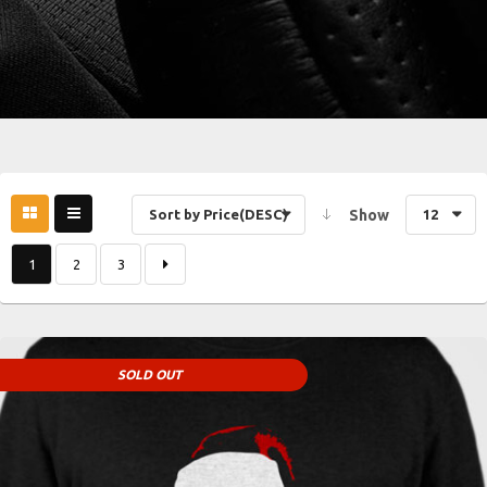
Sort by Price(DESC)
Show
12
1
2
3
SOLD OUT