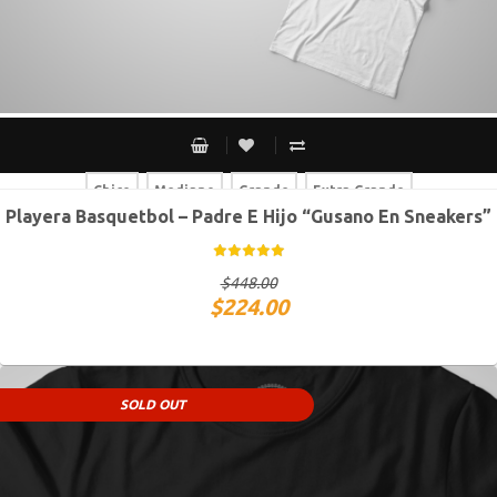
Chico
Mediano
Grande
Extra Grande
Playera Basquetbol – Padre E Hijo “Gusano En Sneakers”
Chico
Mediano
Grande
Extra Grande
$
448.00
$
224.00
SOLD OUT