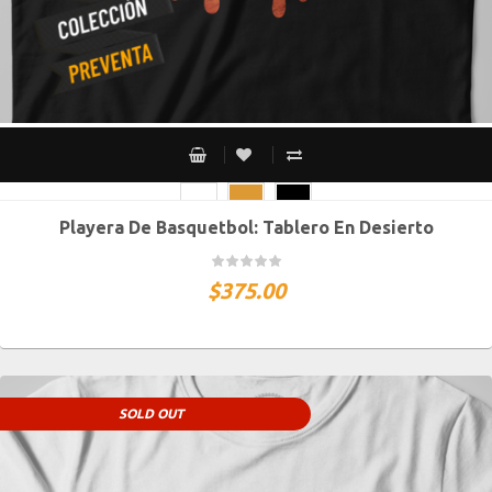
Playera De Basquetbol: Tablero En Desierto
CH
M
G
XG
XXG
$
375.00
SOLD OUT