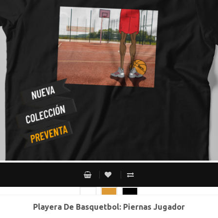
Playera De Basquetbol: Piernas Jugador
CH
M
G
XG
XXG