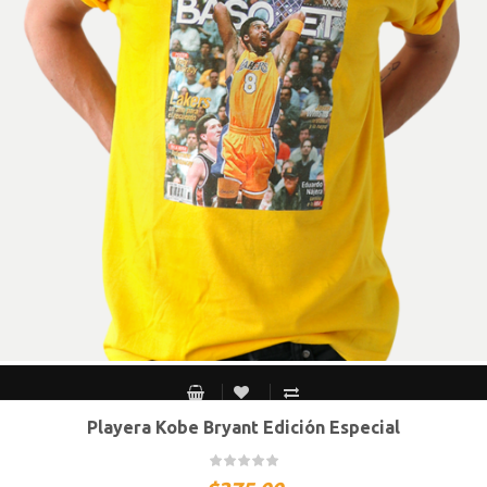
Playera Kobe Bryant Edición Especial
CH
M
G
XG
XXG