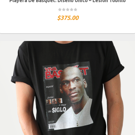
Playera De Basquet: Diseño Único – Lesión Tobillo
CH
M
G
XG
XXG
$
375.00