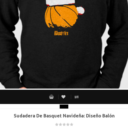
Sudadera De Basquet Navideña: Diseño Balón
CH
M
G
XG
XXG