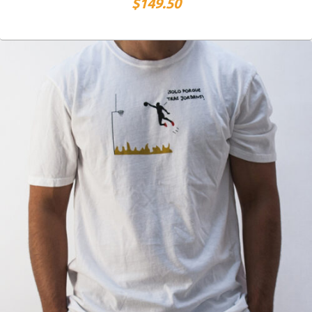
$
149.50