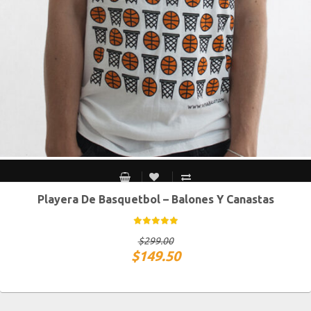
Playera De Basquetbol – Balones Y Canastas
S MEX / XS USA
M MEX / S USA
G MEX / M USA
XG MEX / G USA
$
299.00
$
149.50