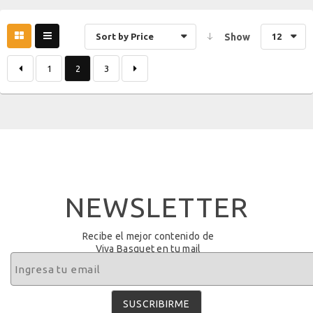
Sort by Price
Show
12
1
2
3
NEWSLETTER
Recibe el mejor contenido de
Viva Basquet en tu mail