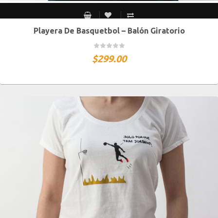
Playera De Basquetbol – Balón Giratorio
S MEX / XS USA
M MEX / S USA
G MEX / M USA
XG MEX / G USA
$
299.00