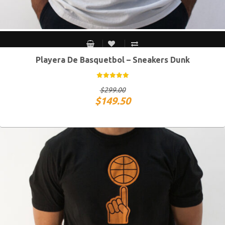
Playera De Basquetbol – Sneakers Dunk
S MEX / XS USA
M MEX / S USA
G MEX / M USA
XG MEX / G USA
$
299.00
$
149.50