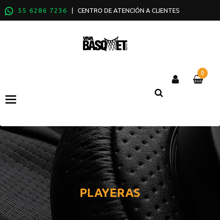
55 6286 7236
| CENTRO DE ATENCIÓN A CLIENTES
0
Categories
PLAYERAS