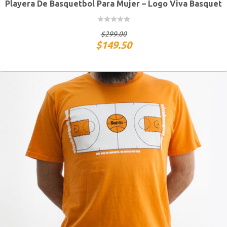
Playera De Basquetbol Para Mujer – Logo Viva Basquet
S MEX / XS USA
M MEX / S USA
G MEX / M USA
XG MEX / G USA
$
299.00
$
149.50