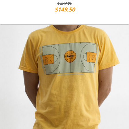
$
299.00
$
149.50