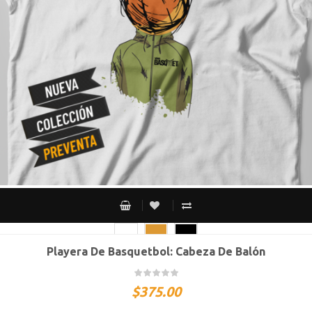
Playera De Basquetbol: Cabeza De Balón
CH
M
G
XG
XXG
$
375.00