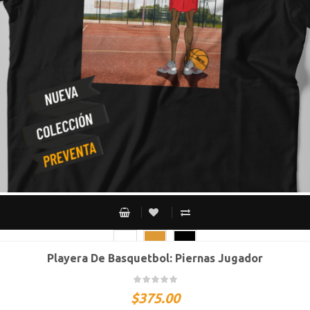
Playera De Basquetbol: Piernas Jugador
CH
M
G
XG
XXG
$
375.00