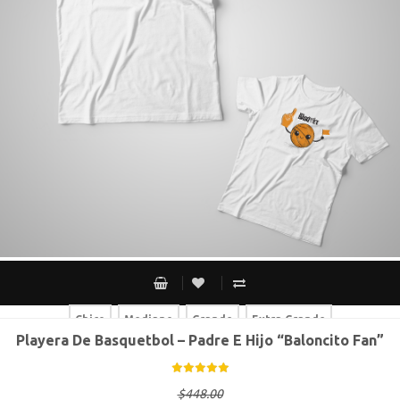
Chico
Mediano
Grande
Extra Grande
Playera De Basquetbol – Padre E Hijo “Baloncito Fan”
Chico
Mediano
Grande
Extra Grande
$
448.00