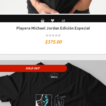
Playera Michael Jordan Edición Especial
CH
M
G
XG
XXG
$
375.00
SOLD OUT