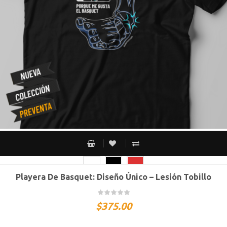
Playera De Basquet: Diseño Único – Lesión Tobillo
CH
M
G
XG
XXG
$
375.00