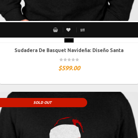
Sudadera De Basquet Navideña: Diseño Santa
CH
M
G
XG
XXG
$
599.00
SOLD OUT