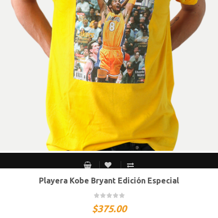
Playera Kobe Bryant Edición Especial
CH
M
G
XG
XXG
$
375.00