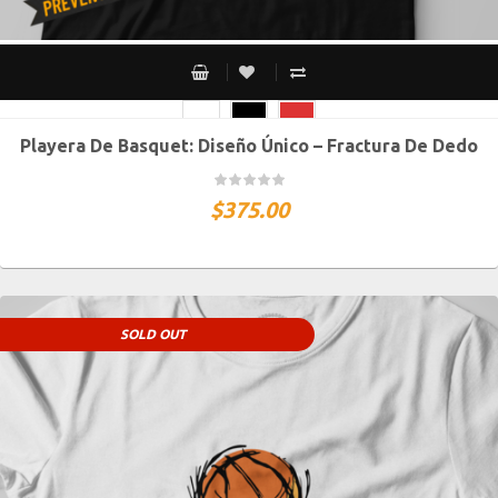
Playera De Basquet: Diseño Único – Fractura De Dedo
CH
M
G
XG
XXG
$
375.00
SOLD OUT