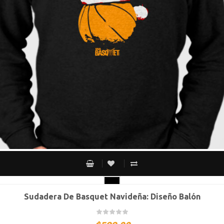
Sudadera De Basquet Navideña: Diseño Balón
CH
M
G
XG
XXG