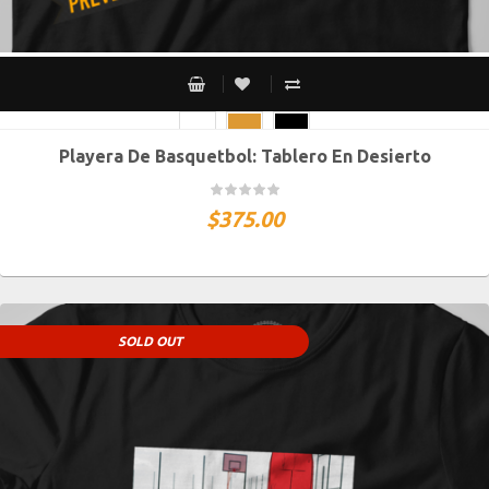
Playera De Basquetbol: Tablero En Desierto
CH
M
G
XG
XXG
$
375.00
SOLD OUT