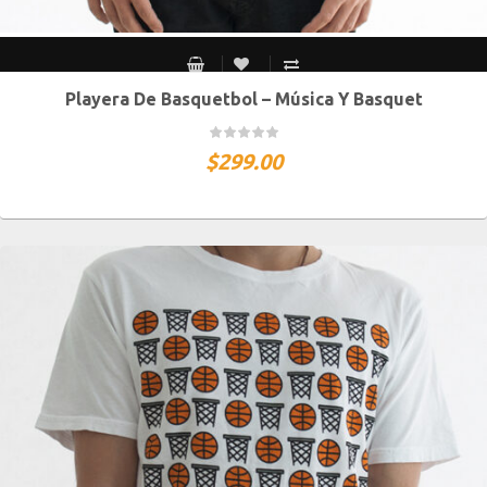
Playera De Basquetbol – Música Y Basquet
S MEX / XS USA
M MEX / S USA
G MEX / M USA
XG MEX / G USA
$
299.00