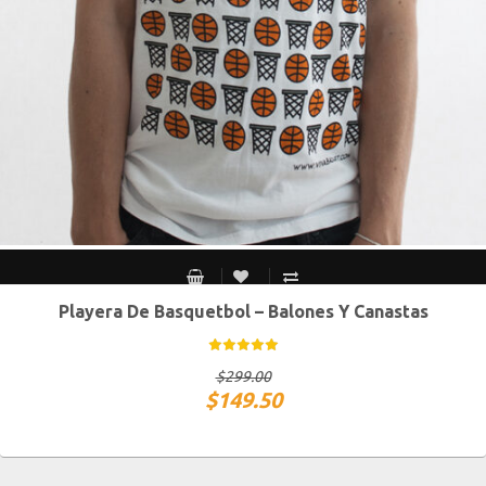
Playera De Basquetbol – Balones Y Canastas
S MEX / XS USA
M MEX / S USA
G MEX / M USA
XG MEX / G USA
$
299.00
$
149.50