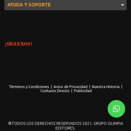
AYUDA Y SOPORTE
¡SÍGUENOS!
Términos y Condiciones
|
Aviso de Privacidad
|
Nuestra Historia
|
Contacto Directo
|
Publicidad
®TODOS LOS DERECHOS RESERVADOS 2021. GRUPO OLIMPIA
EDITORES.