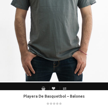
Playera De Basquetbol – Balones
S MEX / XS USA
M MEX / S USA
G MEX / M USA
XG MEX / G USA