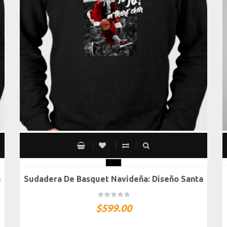
n
Sudadera De Basquet Navideña: Diseño Santa
CH
M
G
XG
XXG
$
599.00