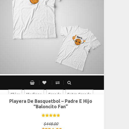
Chico
Mediano
Grande
Extra Grande
Playera De Basquetbol – Padre E Hijo
Chico
Mediano
Grande
Extra Grande
“Baloncito Fan”
$
448.00