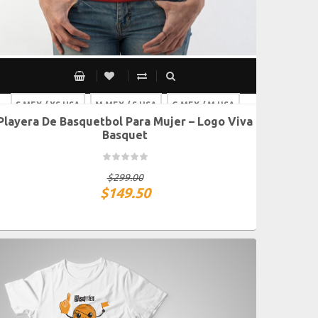
S MEX / XS USA
M MEX / S USA
G MEX / M USA
Playera De Basquetbol Para Mujer – Logo Viva
XG MEX / G USA
Basquet
$
299.00
$
149.50