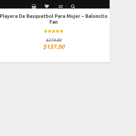
Playera De Basquetbol Para Mujer – Baloncito
CH
M
G
XG
Fan
$
274.00
$
137.00