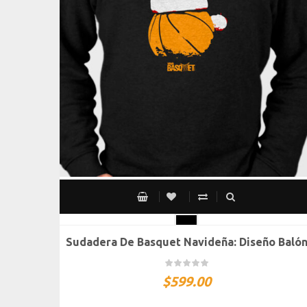
Sudadera De Basquet Navideña: Diseño Baló
CH
M
G
XG
XXG
$
599.00