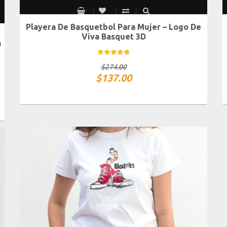
Playera De Basquetbol Para Mujer – Logo De
CH
M
G
XG
Viva Basquet 3D
n
$
274.00
$
137.00