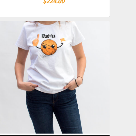
$
224.00