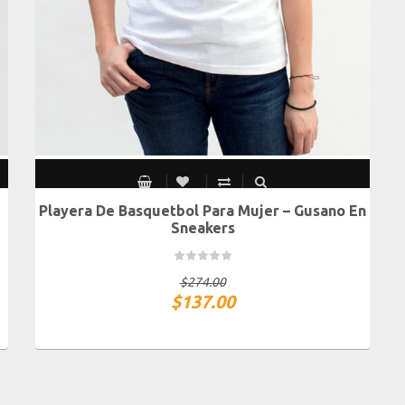
Playera De Basquetbol Para Mujer – Gusano En
CH
M
G
XG
Sneakers
$
274.00
$
137.00