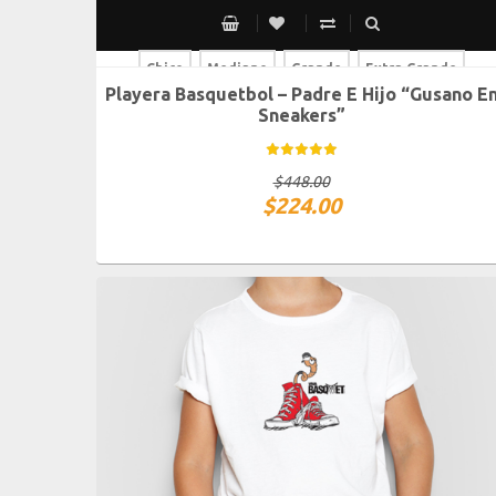
Chico
Mediano
Grande
Extra Grande
Playera Basquetbol – Padre E Hijo “Gusano E
Chico
Mediano
Grande
Extra Grande
Sneakers”
$
448.00
$
224.00