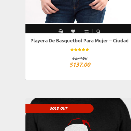
Playera De Basquetbol Para Mujer – Ciudad
CH
M
G
XG
$
274.00
$
137.00
SOLD OUT