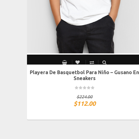
Playera De Basquetbol Para Niño – Gusano En
Chico
Mediano
Grande
Extra Grande
Sneakers
$
224.00
$
112.00