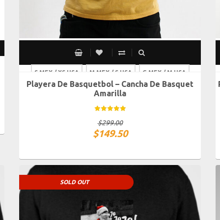
S MEX / XS USA
M MEX / S USA
G MEX / M USA
Playera De Basquetbol – Cancha De Basquet
XG MEX / G USA
Amarilla
$
299.00
$
149.50
SOLD OUT