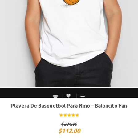
Playera De Basquetbol Para Niño – Baloncito Fan
Chico
Mediano
Grande
Extra Grande
$
224.00
$
112.00