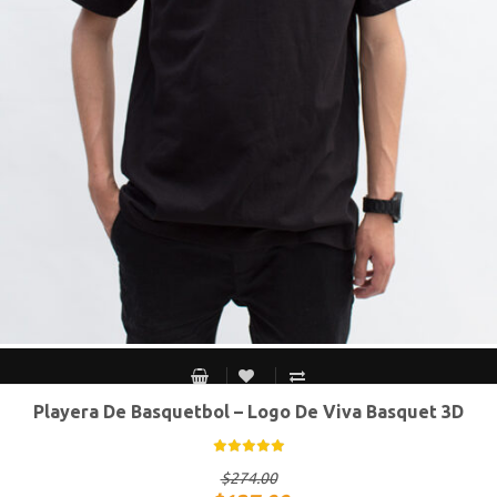
Playera De Basquetbol – Logo De Viva Basquet 3D
CH
M
G
XG
$
274.00