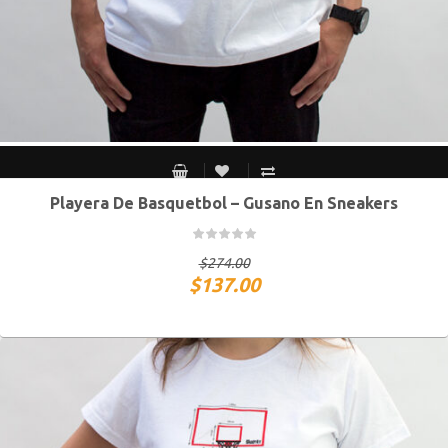
Playera De Basquetbol – Gusano En Sneakers
CH
M
G
XG
$
274.00
$
137.00