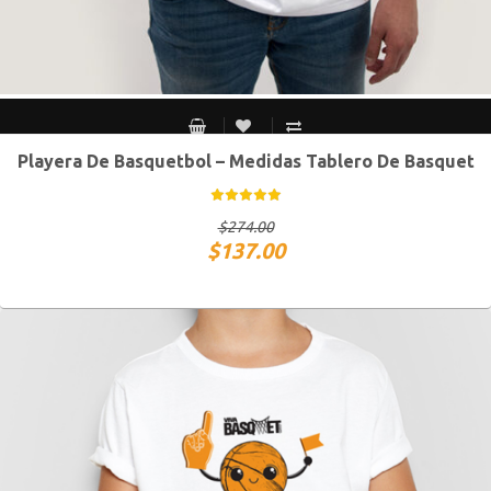
Playera De Basquetbol – Medidas Tablero De Basquet
CH
M
G
XG
$
274.00
$
137.00