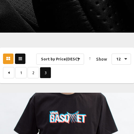
Sort by Price(DESC)
Show
12
1
2
3