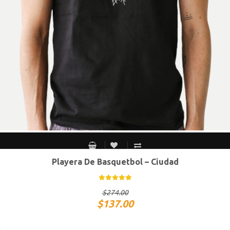
Playera De Basquetbol – Ciudad
CH
M
G
XG
$
274.00
$
137.00