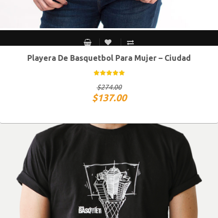
Playera De Basquetbol Para Mujer – Ciudad
CH
M
G
XG
$
274.00
$
137.00