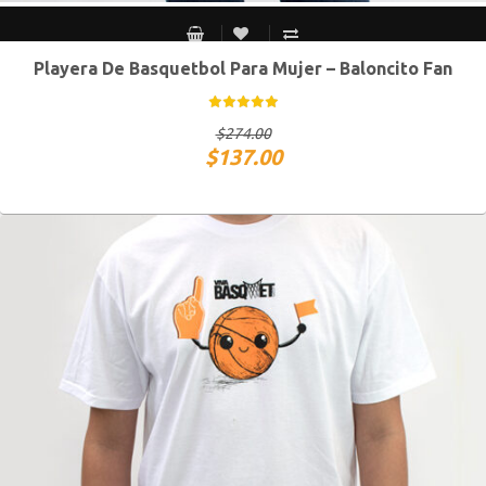
Playera De Basquetbol Para Mujer – Baloncito Fan
CH
M
G
XG
$
274.00
$
137.00