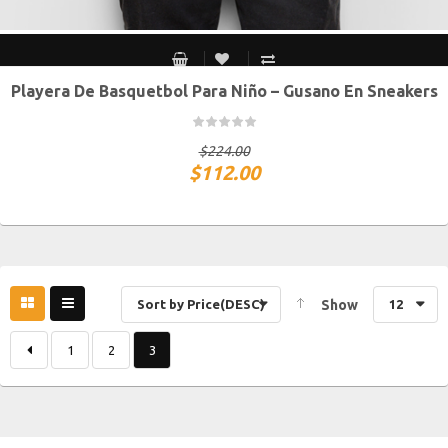
Playera De Basquetbol Para Niño – Gusano En Sneakers
Chico
Mediano
Grande
Extra Grande
$
224.00
$
112.00
Sort by Price(DESC)
Show
12
1
2
3