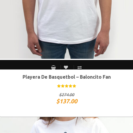
Playera De Basquetbol – Baloncito Fan
CH
M
G
XG
$
274.00
$
137.00