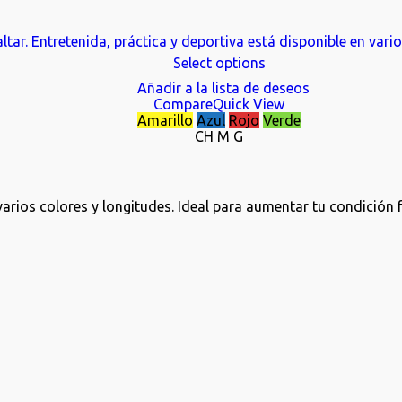
Select options
Añadir a la lista de deseos
Compare
Quick View
Amarillo
Azul
Rojo
Verde
CH
M
G
varios colores y longitudes. Ideal para aumentar tu condición 