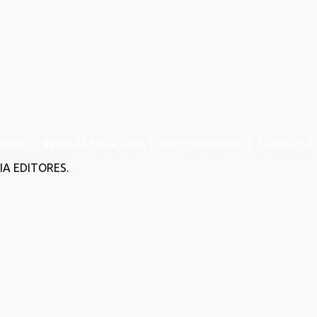
iones
|
Aviso de Privacidad
|
Nuestra Historia
|
Contacto D
A EDITORES.