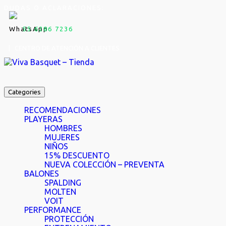
DUDAS O ACLARACIONES:
55 6286 7236
| CENTRO DE ATENCIÓN A CLIENTES
Categories
RECOMENDACIONES
PLAYERAS
HOMBRES
MUJERES
NIÑOS
15% DESCUENTO
NUEVA COLECCIÓN – PREVENTA
BALONES
SPALDING
MOLTEN
VOIT
PERFORMANCE
PROTECCIÓN