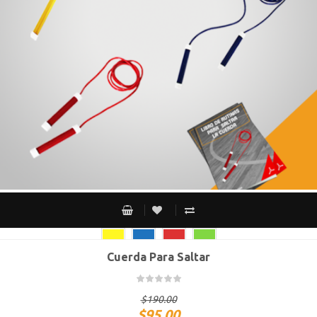
Cuerda Para Saltar
CH
M
G
$
190.00
$
95.00