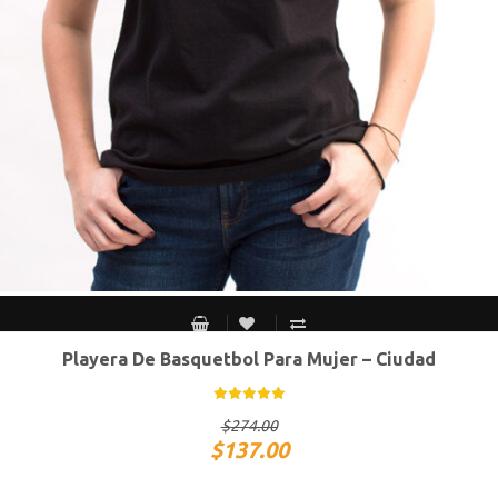
Playera De Basquetbol Para Mujer – Ciudad
CH
M
G
XG
$
274.00
$
137.00