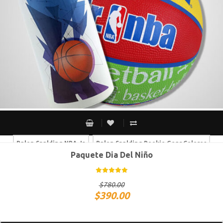
Balon Spalding NBA Jr.
Balon Spalding Rookie Gear Colores
Paquete Dia Del Niño
Balon Spalding Rookie Gear Ladrillo
$
780.00
$
390.00