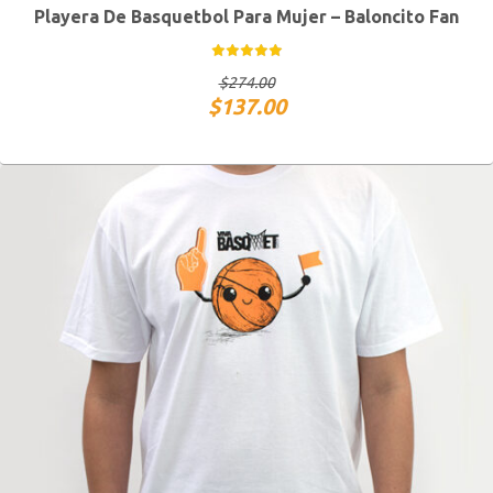
Playera De Basquetbol Para Mujer – Baloncito Fan
CH
M
G
XG
$
274.00
$
137.00