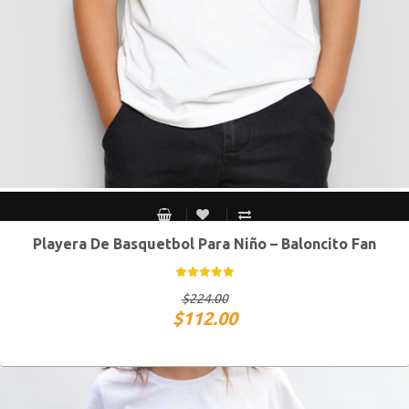
Playera De Basquetbol Para Niño – Baloncito Fan
Chico
Mediano
Grande
Extra Grande
$
224.00
$
112.00