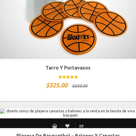
Tarro Y Portavasos
$
325.00
$
650.00
Playera De Basquetbol – Balones Y Canastas