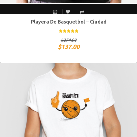
Playera De Basquetbol – Ciudad
CH
M
G
XG
$
274.00
$
137.00