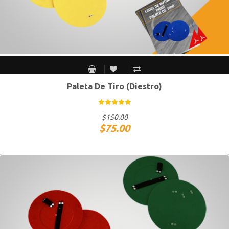
Paleta De Tiro (Diestro)
$
150.00
$
75.00