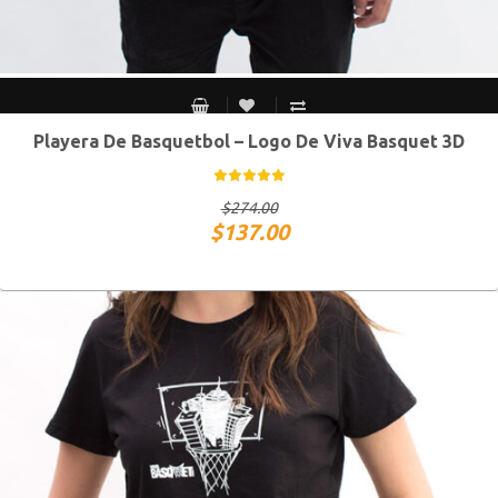
Playera De Basquetbol – Logo De Viva Basquet 3D
CH
M
G
XG
$
274.00
$
137.00