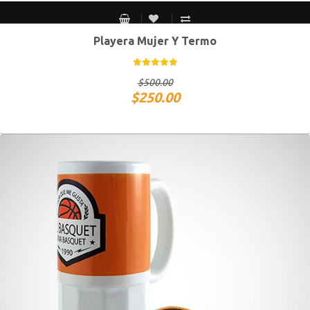
Playera Mujer Y Termo
S MEX / XS USA
M MEX / S USA
G MEX / M USA
XG MEX / G USA
$
500.00
$
250.00