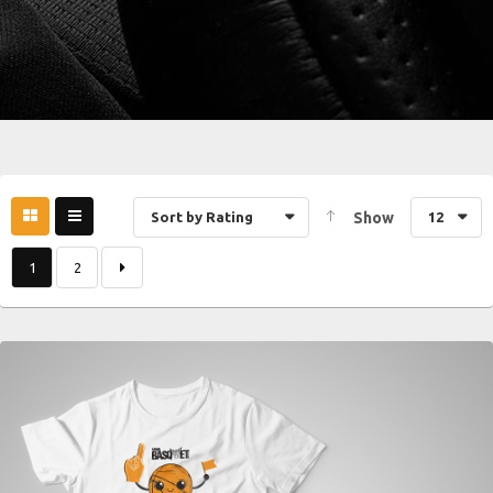
Sort by Rating
Show
12
1
2