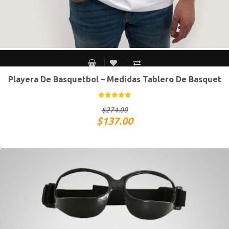
Playera De Basquetbol – Medidas Tablero De Basquet
CH
M
G
XG
$
274.00
$
137.00