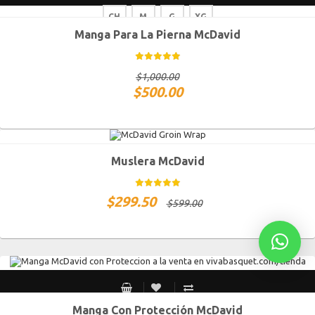
CH
M
G
XG
Manga Para La Pierna McDavid
$
1,000.00
$
500.00
Muslera McDavid
$
299.50
$
599.00
Manga Con Protección McDavid