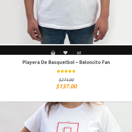
Playera De Basquetbol – Baloncito Fan
CH
M
G
XG
$
274.00
$
137.00