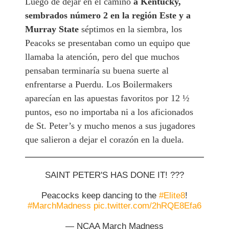
Luego de dejar en el camino
a Kentucky,
sembrados número 2 en la región Este y a
Murray State
séptimos en la siembra, los
Peacoks se presentaban como un equipo que
llamaba la atención, pero del que muchos
pensaban terminaría su buena suerte al
enfrentarse a Puerdu. Los Boilermakers
aparecían en las apuestas favoritos por 12 ½
puntos, eso no importaba ni a los aficionados
de St. Peter’s y mucho menos a sus jugadores
que salieron a dejar el corazón en la duela.
SAINT PETER'S HAS DONE IT! ???
Peacocks keep dancing to the
#Elite8
!
#MarchMadness
pic.twitter.com/2hRQE8Efa6
— NCAA March Madness