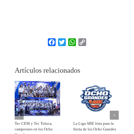
Facebook
Twitter
WhatsApp
Copy
Link
Artículos relacionados
Tec CEM y Tec Toluca,
La Liga ABE lista para la
B
campeones en los Ocho
fiesta de los Ocho Grandes
p