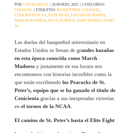
POR
VIVA BASQUET
|
26 MARZO, 2022
|
CATEGORÍAS:
COLEGIAL
|
ETIQUETAS:
BASQUETBOL COLEGIAL
,
CENICIENTA NCAA
,
ELITE EIGHT
,
LOCURA DE MARZO
,
MARCH MADNESS
,
NCAA
,
PURDUE
,
SAINT PETER'S
,
SWEET
16
Las duelas del basquetbol universitario en
Estados Unidos se llenan de gr
andes hazañas
en esta época conocida como March
Madness
y justamente en esa locura nos
encontramos con historias increíbles como la
que están escribiendo
los Peacocks de St.
Peter’s, equipo que se ha ganado el título de
Cenicienta
gracias a sus inesperadas victorias
en
el torneo de la NCAA
.
El camino de St. Peter’s hasta el Elite Eight